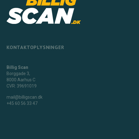
KONTAKTOPLYSNINGER
Billig Scan
Borggade 3,
8000 Aarhus C
CVR: 39691019‬
mail@billigscan.dk
+45 60 56 33 47