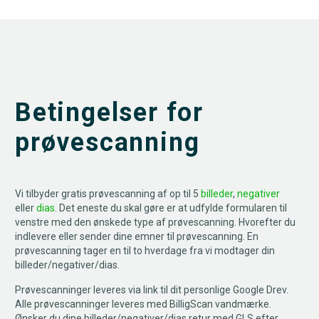
Betingelser for
prøvescanning
Vi tilbyder gratis prøvescanning af op til 5
billeder
,
negativer
eller
dias
. Det eneste du skal gøre er at udfylde formularen til
venstre med den ønskede type af prøvescanning. Hvorefter du
indlevere eller sender dine emner til prøvescanning. En
prøvescanning tager en til to hverdage fra vi modtager din
billeder/negativer/dias.
Prøvescanninger leveres via link til dit personlige Google Drev.
Alle prøvescanninger leveres med BilligScan vandmærke.
Ønsker du dine billeder/negativer/dias retur med GLS efter