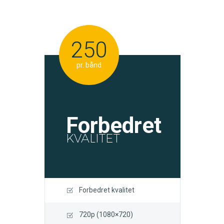
250
pr. bånd
Forbedret
KVALITET
Forbedret kvalitet
720p (1080×720)