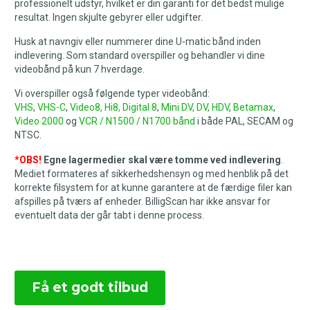
professionelt udstyr, hvilket er din garanti for det bedst mulige
resultat. Ingen skjulte gebyrer eller udgifter.
Husk at navngiv eller nummerer dine U-matic bånd inden
indlevering. Som standard overspiller og behandler vi dine
videobånd på kun 7 hverdage.
Vi overspiller også følgende typer videobånd:
VHS
,
VHS-C
,
Video8, Hi8, Digital 8
,
Mini DV, DV, HDV
,
Betamax
,
Video 2000
og
VCR / N1500 / N1700 bånd
i både PAL, SECAM og
NTSC.
*OBS!
Egne lagermedier skal være tomme ved indlevering
.
Mediet formateres af sikkerhedshensyn og med henblik på det
korrekte filsystem for at kunne garantere at de færdige filer kan
afspilles på tværs af enheder. BilligScan har ikke ansvar for
eventuelt data der går tabt i denne process.
Få et godt tilbud