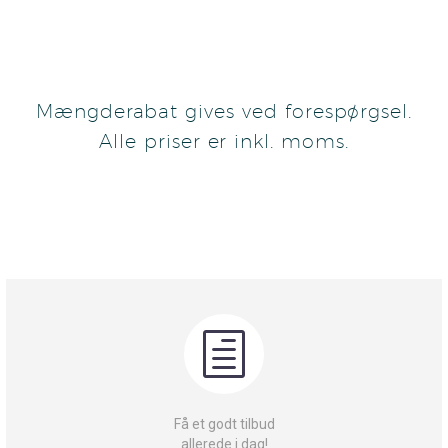
Mængderabat gives ved forespørgsel.
Alle priser er inkl. moms.
h
h
Få et godt tilbud
allerede i dag!