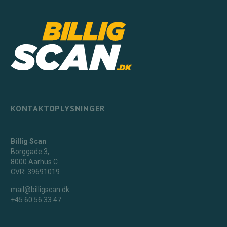
KONTAKTOPLYSNINGER
Billig Scan
Borggade 3,
8000 Aarhus C
CVR: 39691019‬
mail@billigscan.dk
+45 60 56 33 47