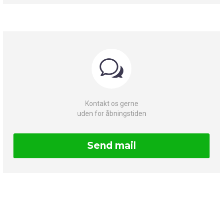
w
w
Kontakt os gerne
uden for åbningstiden
Send mail