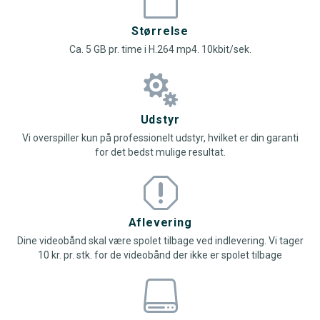
m
m
Størrelse
Ca. 5 GB pr. time i H.264 mp4. 10kbit/sek.


Udstyr
Vi overspiller kun på professionelt udstyr, hvilket er din garanti
for det bedst mulige resultat.
q
q
Aflevering
Dine videobånd skal være spolet tilbage ved indlevering. Vi tager
10 kr. pr. stk. for de videobånd der ikke er spolet tilbage

