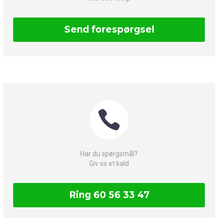
Send forespørgsel


Har du spørgsmål?
Giv os et kald
Ring 60 56 33 47